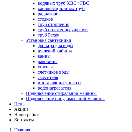
водяных труб ХВС / ГВС
канализационных труб
радиаторов
стояков
труб отопления
труб полотенцесушителя
труб Рехау
Установка сантехники
фильтра для воды
душевой кабины
ванны
раковины
унитаза
счетчиков воды
смесителя
инсталляции унитаза
водонагревателя
Подключение стиральной машины
Подключение посудомоечной машины
Цены
Акции
Наши работы
Контакты
Главная