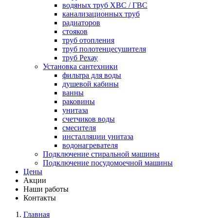
водяных труб ХВС / ГВС
канализационных труб
радиаторов
стояков
труб отопления
труб полотенцесушителя
труб Рехау
Установка сантехники
фильтра для воды
душевой кабины
ванны
раковины
унитаза
счетчиков воды
смесителя
инсталляции унитаза
водонагревателя
Подключение стиральной машины
Подключение посудомоечной машины
Цены
Акции
Наши работы
Контакты
Главная