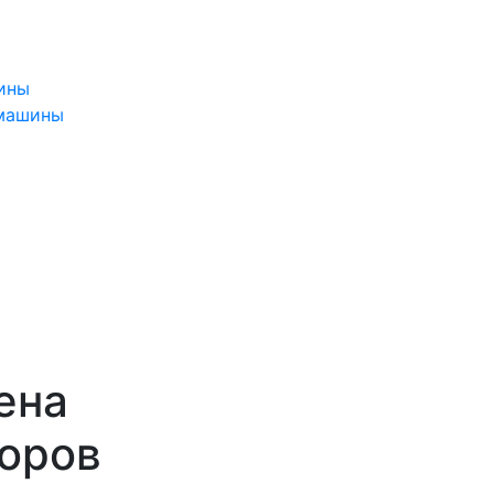
ины
 машины
ена
торов