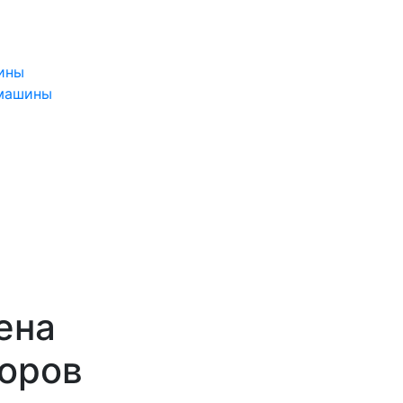
ины
 машины
ена
торов