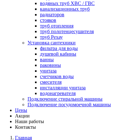
водяных труб ХВС / ГВС
канализационных труб
радиаторов
стояков
труб отопления
труб полотенцесушителя
труб Рехау
Установка сантехники
фильтра для воды
душевой кабины
ванны
раковины
унитаза
счетчиков воды
смесителя
инсталляции унитаза
водонагревателя
Подключение стиральной машины
Подключение посудомоечной машины
Цены
Акции
Наши работы
Контакты
Главная