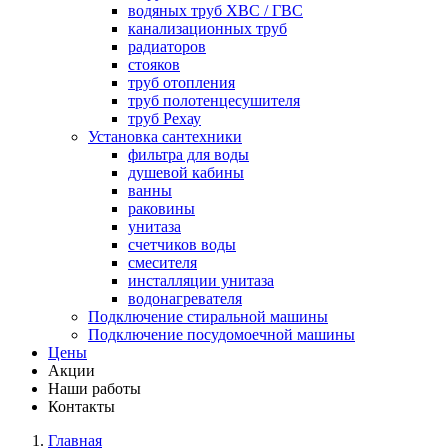
водяных труб ХВС / ГВС
канализационных труб
радиаторов
стояков
труб отопления
труб полотенцесушителя
труб Рехау
Установка сантехники
фильтра для воды
душевой кабины
ванны
раковины
унитаза
счетчиков воды
смесителя
инсталляции унитаза
водонагревателя
Подключение стиральной машины
Подключение посудомоечной машины
Цены
Акции
Наши работы
Контакты
Главная