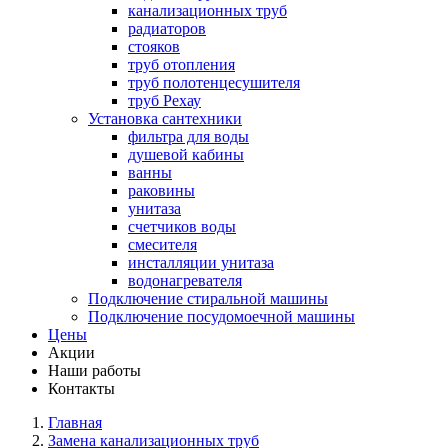
канализационных труб
радиаторов
стояков
труб отопления
труб полотенцесушителя
труб Рехау
Установка сантехники
фильтра для воды
душевой кабины
ванны
раковины
унитаза
счетчиков воды
смесителя
инсталляции унитаза
водонагревателя
Подключение стиральной машины
Подключение посудомоечной машины
Цены
Акции
Наши работы
Контакты
Главная
Замена канализационных труб