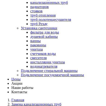
канализационных труб
радиаторов
стояков
труб отопления
труб полотенцесушителя
труб Рехау
Установка сантехники
фильтра для воды
душевой кабины
ванны
раковины
унитаза
счетчиков воды
смесителя
инсталляции унитаза
водонагревателя
Подключение стиральной машины
Подключение посудомоечной машины
Цены
Акции
Наши работы
Контакты
Главная
Замена канализационных труб