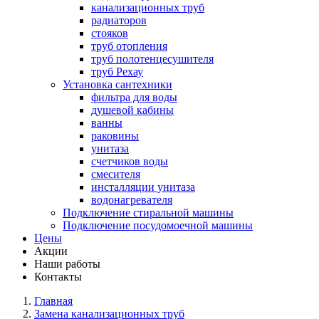
канализационных труб
радиаторов
стояков
труб отопления
труб полотенцесушителя
труб Рехау
Установка сантехники
фильтра для воды
душевой кабины
ванны
раковины
унитаза
счетчиков воды
смесителя
инсталляции унитаза
водонагревателя
Подключение стиральной машины
Подключение посудомоечной машины
Цены
Акции
Наши работы
Контакты
Главная
Замена канализационных труб