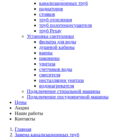
канализационных труб
радиаторов
стояков
труб отопления
труб полотенцесушителя
труб Рехау
Установка сантехники
фильтра для воды
душевой кабины
ванны
раковины
унитаза
счетчиков воды
смесителя
инсталляции унитаза
водонагревателя
Подключение стиральной машины
Подключение посудомоечной машины
Цены
Акции
Наши работы
Контакты
Главная
Замена канализационных труб