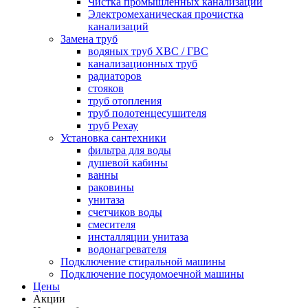
Чистка промышленных канализаций
Электромеханическая прочистка
канализаций
Замена труб
водяных труб ХВС / ГВС
канализационных труб
радиаторов
стояков
труб отопления
труб полотенцесушителя
труб Рехау
Установка сантехники
фильтра для воды
душевой кабины
ванны
раковины
унитаза
счетчиков воды
смесителя
инсталляции унитаза
водонагревателя
Подключение стиральной машины
Подключение посудомоечной машины
Цены
Акции