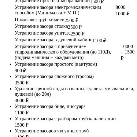
Устранение простого засора ванной
1500 ₽
Устранение засора электромеханическим
8000 +
способом (Минималка + М.П.)
1000 ₽
Промывка труб химией
2500 ₽
Устранение засора стояка
2500 ₽
Устранение засора унитаза
2500 ₽
Устранение засора в душевой кабине
1100 ₽
Устранение засора с применением
10000
гидродинамического оборудования (до 110Д),
+ 1500
(подача машины + каждый метр)
₽
Устранение засора простого (вантузом)
900 ₽
Устранение засора сложного (тросом)
3500 ₽
Удаление грязной воды из ванны, туалета, умывальника,
душевой (до 20л)
3000 ₽
Устранение засора биде, писсуара
1100 ₽
Устранение засора с разбором труб канализации
1500 ₽
Устранение засоров чугунных труб