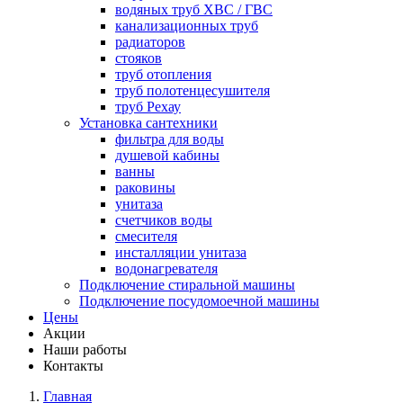
водяных труб ХВС / ГВС
канализационных труб
радиаторов
стояков
труб отопления
труб полотенцесушителя
труб Рехау
Установка сантехники
фильтра для воды
душевой кабины
ванны
раковины
унитаза
счетчиков воды
смесителя
инсталляции унитаза
водонагревателя
Подключение стиральной машины
Подключение посудомоечной машины
Цены
Акции
Наши работы
Контакты
Главная