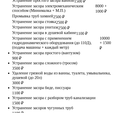
Устранение простого засора ванной
1500 ₽
Устранение засора электромеханическим
8000 +
способом (Минималка + М.П.)
1000 ₽
Промывка труб химией
2500 ₽
Устранение засора стояка
2500 ₽
Устранение засора унитаза
2500 ₽
Устранение засора в душевой кабине
1100 ₽
Устранение засора с применением
10000
гидродинамического оборудования (до 110Д),
+ 1500
(подача машины + каждый метр)
₽
Устранение засора простого (вантузом)
900 ₽
Устранение засора сложного (тросом)
3500 ₽
Удаление грязной воды из ванны, туалета, умывальника,
душевой (до 20л)
3000 ₽
Устранение засора биде, писсуара
1100 ₽
Устранение засора с разбором труб канализации
1500 ₽
Устранение засоров чугунных труб