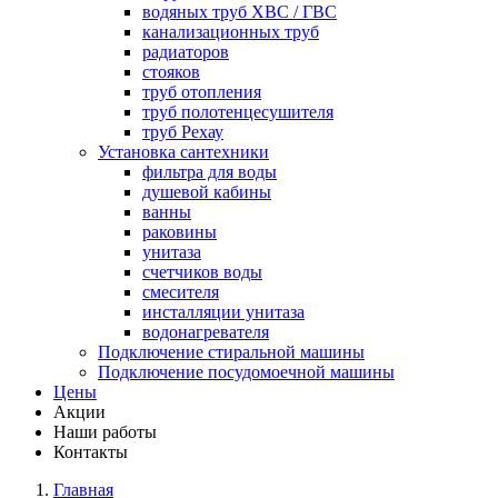
водяных труб ХВС / ГВС
канализационных труб
радиаторов
стояков
труб отопления
труб полотенцесушителя
труб Рехау
Установка сантехники
фильтра для воды
душевой кабины
ванны
раковины
унитаза
счетчиков воды
смесителя
инсталляции унитаза
водонагревателя
Подключение стиральной машины
Подключение посудомоечной машины
Цены
Акции
Наши работы
Контакты
Главная