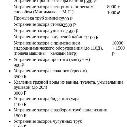
Устранение простого засора ванной
1500 ₽
Устранение засора электромеханическим
8000 +
способом (Минималка + М.П.)
1000 ₽
Промывка труб химией
2500 ₽
Устранение засора стояка
2500 ₽
Устранение засора унитаза
2500 ₽
Устранение засора в душевой кабине
1100 ₽
Устранение засора с применением
10000
гидродинамического оборудования (до 110Д),
+ 1500
(подача машины + каждый метр)
₽
Устранение засора простого (вантузом)
900 ₽
Устранение засора сложного (тросом)
3500 ₽
Удаление грязной воды из ванны, туалета, умывальника,
душевой (до 20л)
3000 ₽
Устранение засора биде, писсуара
1100 ₽
Устранение засора с разбором труб канализации
1500 ₽
Устранение засоров чугунных труб