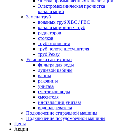
Чистка промышленных канализаций
Электромеханическая прочистка
канализаций
Замена труб
водяных труб ХВС / ГВС
канализационных труб
радиаторов
стояков
труб отопления
труб полотенцесушителя
труб Рехау
Установка сантехники
фильтра для воды
душевой кабины
ванны
раковины
унитаза
счетчиков воды
смесителя
инсталляции унитаза
водонагревателя
Подключение стиральной машины
Подключение посудомоечной машины
Цены
Акции