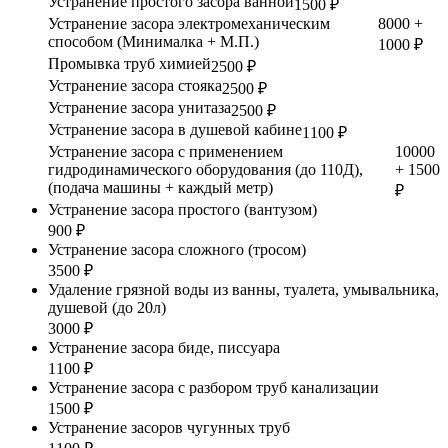
Устранение простого засора ванной
1500 ₽
Устранение засора электромеханическим
8000 +
способом (Минималка + М.П.)
1000 ₽
Промывка труб химией
2500 ₽
Устранение засора стояка
2500 ₽
Устранение засора унитаза
2500 ₽
Устранение засора в душевой кабине
1100 ₽
Устранение засора с применением
10000
гидродинамического оборудования (до 110Д),
+ 1500
(подача машины + каждый метр)
₽
Устранение засора простого (вантузом)
900 ₽
Устранение засора сложного (тросом)
3500 ₽
Удаление грязной воды из ванны, туалета, умывальника,
душевой (до 20л)
3000 ₽
Устранение засора биде, писсуара
1100 ₽
Устранение засора с разбором труб канализации
1500 ₽
Устранение засоров чугунных труб