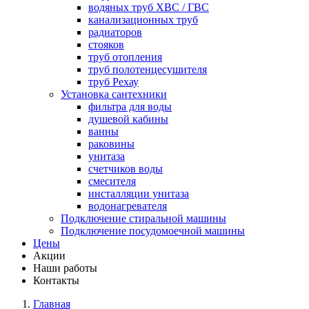
водяных труб ХВС / ГВС
канализационных труб
радиаторов
стояков
труб отопления
труб полотенцесушителя
труб Рехау
Установка сантехники
фильтра для воды
душевой кабины
ванны
раковины
унитаза
счетчиков воды
смесителя
инсталляции унитаза
водонагревателя
Подключение стиральной машины
Подключение посудомоечной машины
Цены
Акции
Наши работы
Контакты
Главная