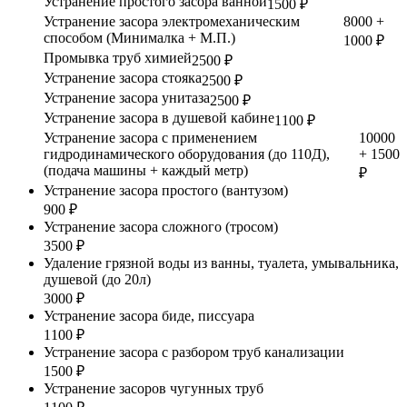
Устранение простого засора ванной
1500 ₽
Устранение засора электромеханическим
8000 +
способом (Минималка + М.П.)
1000 ₽
Промывка труб химией
2500 ₽
Устранение засора стояка
2500 ₽
Устранение засора унитаза
2500 ₽
Устранение засора в душевой кабине
1100 ₽
Устранение засора с применением
10000
гидродинамического оборудования (до 110Д),
+ 1500
(подача машины + каждый метр)
₽
Устранение засора простого (вантузом)
900 ₽
Устранение засора сложного (тросом)
3500 ₽
Удаление грязной воды из ванны, туалета, умывальника,
душевой (до 20л)
3000 ₽
Устранение засора биде, писсуара
1100 ₽
Устранение засора с разбором труб канализации
1500 ₽
Устранение засоров чугунных труб