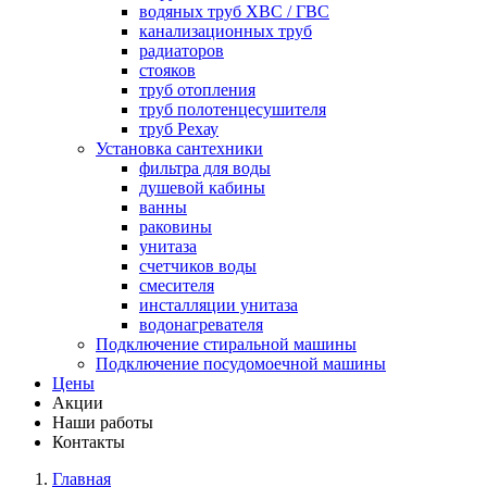
водяных труб ХВС / ГВС
канализационных труб
радиаторов
стояков
труб отопления
труб полотенцесушителя
труб Рехау
Установка сантехники
фильтра для воды
душевой кабины
ванны
раковины
унитаза
счетчиков воды
смесителя
инсталляции унитаза
водонагревателя
Подключение стиральной машины
Подключение посудомоечной машины
Цены
Акции
Наши работы
Контакты
Главная