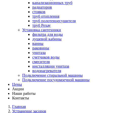
канализационных труб
радиаторов
стояков
труб отопления
труб полотенцесушителя
труб Рехау
Установка сантехники
фильтра для воды
душевой кабины
ванны
раковины
унитаза
счетчиков воды
смесителя
инсталляции унитаза
водонагревателя
Подключение стиральной машины
Подключение посудомоечной машины
Цены
Акции
Наши работы
Контакты
Главная
Устранение засоров