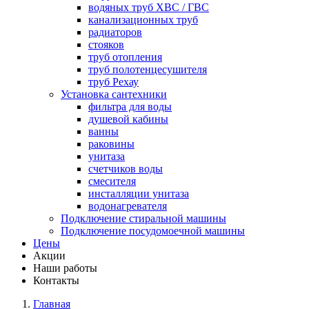
водяных труб ХВС / ГВС
канализационных труб
радиаторов
стояков
труб отопления
труб полотенцесушителя
труб Рехау
Установка сантехники
фильтра для воды
душевой кабины
ванны
раковины
унитаза
счетчиков воды
смесителя
инсталляции унитаза
водонагревателя
Подключение стиральной машины
Подключение посудомоечной машины
Цены
Акции
Наши работы
Контакты
Главная