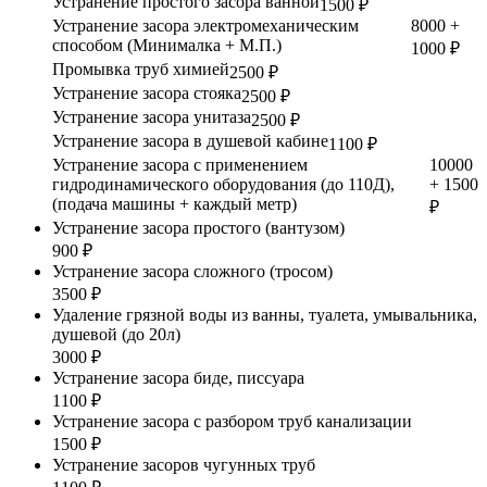
Устранение простого засора ванной
1500 ₽
Устранение засора электромеханическим
8000 +
способом (Минималка + М.П.)
1000 ₽
Промывка труб химией
2500 ₽
Устранение засора стояка
2500 ₽
Устранение засора унитаза
2500 ₽
Устранение засора в душевой кабине
1100 ₽
Устранение засора с применением
10000
гидродинамического оборудования (до 110Д),
+ 1500
(подача машины + каждый метр)
₽
Устранение засора простого (вантузом)
900 ₽
Устранение засора сложного (тросом)
3500 ₽
Удаление грязной воды из ванны, туалета, умывальника,
душевой (до 20л)
3000 ₽
Устранение засора биде, писсуара
1100 ₽
Устранение засора с разбором труб канализации
1500 ₽
Устранение засоров чугунных труб