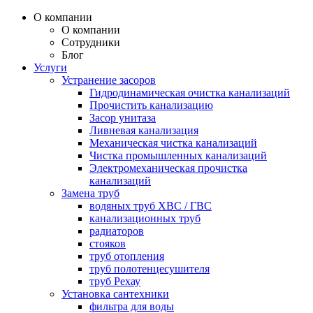
О компании
О компании
Сотрудники
Блог
Услуги
Устранение засоров
Гидродинамическая очистка канализаций
Прочистить канализацию
Засор унитаза
Ливневая канализация
Механическая чистка канализаций
Чистка промышленных канализаций
Электромеханическая прочистка
канализаций
Замена труб
водяных труб ХВС / ГВС
канализационных труб
радиаторов
стояков
труб отопления
труб полотенцесушителя
труб Рехау
Установка сантехники
фильтра для воды