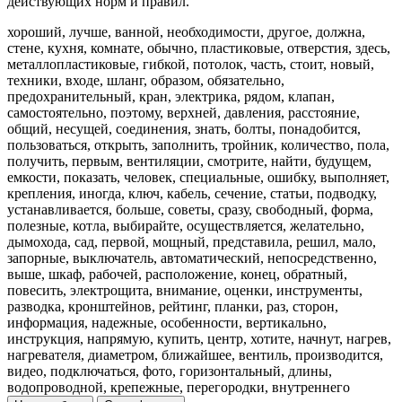
действующих норм и правил.
хороший, лучше, ванной, необходимости, другое, должна,
стене, кухня, комнате, обычно, пластиковые, отверстия, здесь,
металлопластиковые, гибкой, потолок, часть, стоит, новый,
техники, входе, шланг, образом, обязательно,
предохранительный, кран, электрика, рядом, клапан,
самостоятельно, поэтому, верхней, давления, расстояние,
общий, несущей, соединения, знать, болты, понадобится,
пользоваться, открыть, заполнить, тройник, количество, пола,
получить, первым, вентиляции, смотрите, найти, будущем,
емкости, показать, человек, специальные, ошибку, выполняет,
крепления, иногда, ключ, кабель, сечение, статьи, подводку,
устанавливается, больше, советы, сразу, свободный, форма,
полезные, котла, выбирайте, осуществляется, желательно,
дымохода, сад, первой, мощный, представила, решил, мало,
запорные, выключатель, автоматический, непосредственно,
выше, шкаф, рабочей, расположение, конец, обратный,
повесить, электрощита, внимание, оценки, инструменты,
разводка, кронштейнов, рейтинг, планки, раз, сторон,
информация, надежные, особенности, вертикально,
инструкция, напрямую, купить, центр, хотите, начнут, нагрев,
нагревателя, диаметром, ближайшее, вентиль, производится,
видео, подключаться, фото, горизонтальный, длины,
водопроводной, крепежные, перегородки, внутреннего