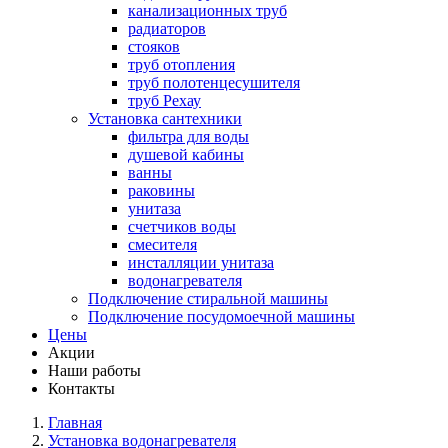
канализационных труб
радиаторов
стояков
труб отопления
труб полотенцесушителя
труб Рехау
Установка сантехники
фильтра для воды
душевой кабины
ванны
раковины
унитаза
счетчиков воды
смесителя
инсталляции унитаза
водонагревателя
Подключение стиральной машины
Подключение посудомоечной машины
Цены
Акции
Наши работы
Контакты
Главная
Установка водонагревателя