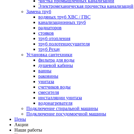
Чистка промышленных канализаций
Электромеханическая прочистка канализаций
Замена труб
водяных труб ХВС / ГВС
канализационных труб
радиаторов
стояков
труб отопления
труб полотенцесушителя
труб Рехау
Установка сантехники
фильтра для воды
душевой кабины
ванны
раковины
унитаза
счетчиков воды
смесителя
инсталляции унитаза
водонагревателя
Подключение стиральной машины
Подключение посудомоечной машины
Цены
Акции
Наши работы