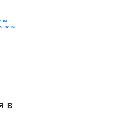
ины
 машины
я в