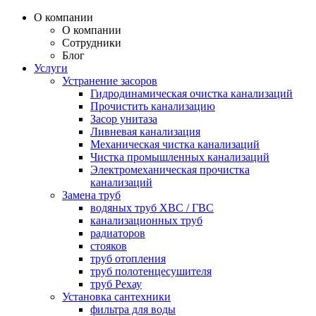
О компании
О компании
Сотрудники
Блог
Услуги
Устранение засоров
Гидродинамическая очистка канализаций
Прочистить канализацию
Засор унитаза
Ливневая канализация
Механическая чистка канализаций
Чистка промышленных канализаций
Электромеханическая прочистка
канализаций
Замена труб
водяных труб ХВС / ГВС
канализационных труб
радиаторов
стояков
труб отопления
труб полотенцесушителя
труб Рехау
Установка сантехники
фильтра для воды