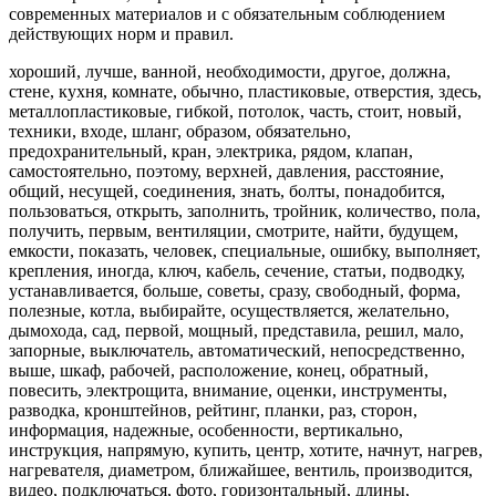
современных материалов и с обязательным соблюдением
действующих норм и правил.
хороший, лучше, ванной, необходимости, другое, должна,
стене, кухня, комнате, обычно, пластиковые, отверстия, здесь,
металлопластиковые, гибкой, потолок, часть, стоит, новый,
техники, входе, шланг, образом, обязательно,
предохранительный, кран, электрика, рядом, клапан,
самостоятельно, поэтому, верхней, давления, расстояние,
общий, несущей, соединения, знать, болты, понадобится,
пользоваться, открыть, заполнить, тройник, количество, пола,
получить, первым, вентиляции, смотрите, найти, будущем,
емкости, показать, человек, специальные, ошибку, выполняет,
крепления, иногда, ключ, кабель, сечение, статьи, подводку,
устанавливается, больше, советы, сразу, свободный, форма,
полезные, котла, выбирайте, осуществляется, желательно,
дымохода, сад, первой, мощный, представила, решил, мало,
запорные, выключатель, автоматический, непосредственно,
выше, шкаф, рабочей, расположение, конец, обратный,
повесить, электрощита, внимание, оценки, инструменты,
разводка, кронштейнов, рейтинг, планки, раз, сторон,
информация, надежные, особенности, вертикально,
инструкция, напрямую, купить, центр, хотите, начнут, нагрев,
нагревателя, диаметром, ближайшее, вентиль, производится,
видео, подключаться, фото, горизонтальный, длины,