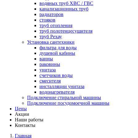
водяных труб ХВС / ГВС
канализационных труб
радиаторов
стояков
труб отопления
труб полотенцесушителя
труб Рехау
Установка сантехники
фильтра для воды
душевой кабины
ванны
раковины
унитаза
счетчиков воды
смесителя
инсталляции унитаза
водонагревателя
Подключение стиральной машины
Подключение посудомоечной машины
Цены
Акции
Наши работы
Контакты
Главная