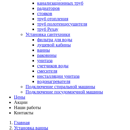
канализационных труб
радиаторов
стояков
труб отопления
труб полотенцесушителя
труб Рехау
Установка сантехники
фильтра для воды
душевой кабины
ванны
раковины
унитаза
счетчиков воды
смесителя
инсталляции унитаза
водонагревателя
Подключение стиральной машины
Подключение посудомоечной машины
Цены
Акции
Наши работы
Контакты
Главная
Установка ванны