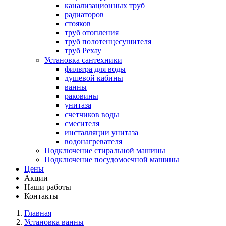
канализационных труб
радиаторов
стояков
труб отопления
труб полотенцесушителя
труб Рехау
Установка сантехники
фильтра для воды
душевой кабины
ванны
раковины
унитаза
счетчиков воды
смесителя
инсталляции унитаза
водонагревателя
Подключение стиральной машины
Подключение посудомоечной машины
Цены
Акции
Наши работы
Контакты
Главная
Установка ванны