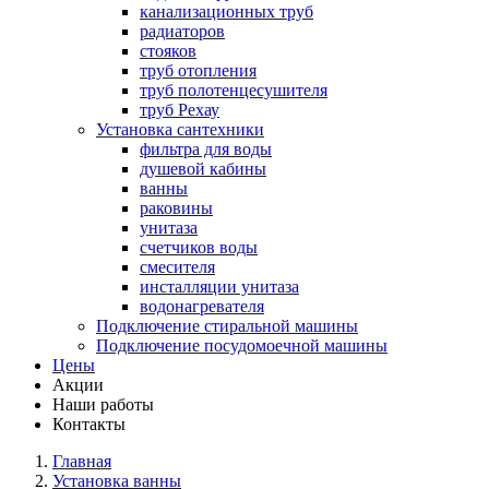
канализационных труб
радиаторов
стояков
труб отопления
труб полотенцесушителя
труб Рехау
Установка сантехники
фильтра для воды
душевой кабины
ванны
раковины
унитаза
счетчиков воды
смесителя
инсталляции унитаза
водонагревателя
Подключение стиральной машины
Подключение посудомоечной машины
Цены
Акции
Наши работы
Контакты
Главная
Установка ванны