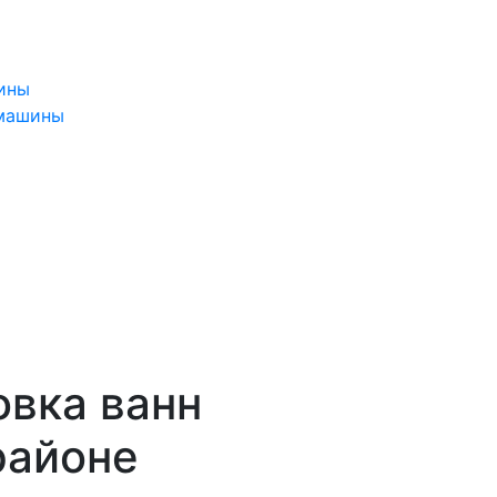
ины
 машины
овка ванн
районе