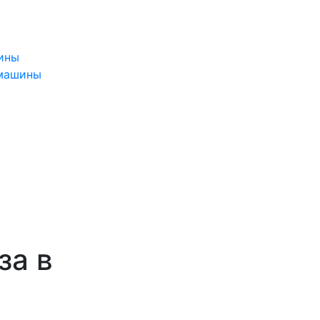
ины
 машины
за в