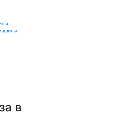
ины
 машины
за в