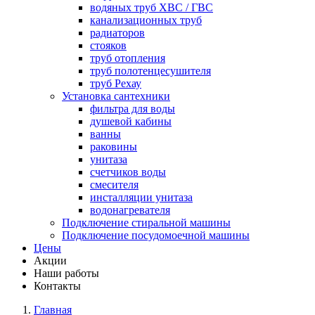
водяных труб ХВС / ГВС
канализационных труб
радиаторов
стояков
труб отопления
труб полотенцесушителя
труб Рехау
Установка сантехники
фильтра для воды
душевой кабины
ванны
раковины
унитаза
счетчиков воды
смесителя
инсталляции унитаза
водонагревателя
Подключение стиральной машины
Подключение посудомоечной машины
Цены
Акции
Наши работы
Контакты
Главная