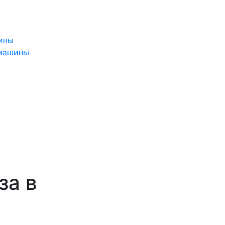
ины
 машины
за в