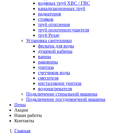
водяных труб ХВС / ГВС
канализационных труб
радиаторов
стояков
труб отопления
труб полотенцесушителя
труб Рехау
Установка сантехники
фильтра для воды
душевой кабины
ванны
раковины
унитаза
счетчиков воды
смесителя
инсталляции унитаза
водонагревателя
Подключение стиральной машины
Подключение посудомоечной машины
Цены
Акции
Наши работы
Контакты
Главная