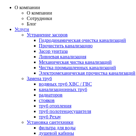
О компании
О компании
Сотрудники
Блог
Услуги
Устранение засоров
Гидродинамическая очистка канализаций
Прочистить канализацию
Засор унитаза
Ливневая канализация
Механическая чистка канализаций
Чистка промышленных канализаций
Электромеханическая прочистка канализаций
Замена труб
водяных труб ХВС / ГВС
канализационных труб
радиаторов
стояков
труб отопления
труб полотенцесушителя
труб Рехау
Установка сантехники
фильтра для воды
душевой кабины