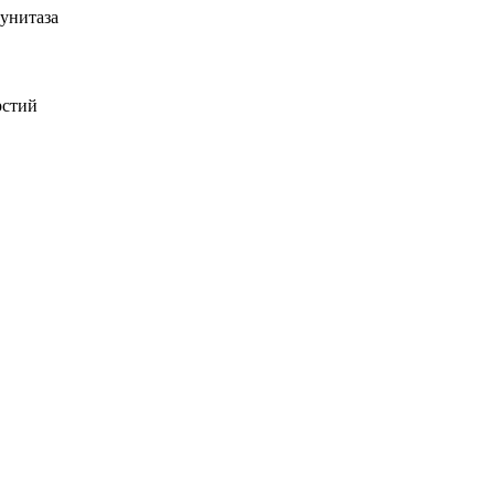
 унитаза
рстий