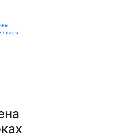
ины
 машины
ена
рках