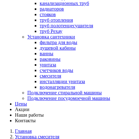
канализационных труб
радиаторов
стояков
труб отопления
труб полотенцесушителя
труб Рехау
Установка сантехники
фильтра для воды
душевой кабины
ванны
раковины
унитаза
счетчиков воды
смесителя
инсталляции унитаза
водонагревателя
Подключение стиральной машины
Подключение посудомоечной машины
Цены
Акции
Наши работы
Контакты
Главная
Установка смесителя