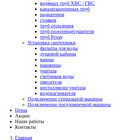
водяных труб ХВС / ГВС
канализационных труб
радиаторов
стояков
труб отопления
труб полотенцесушителя
труб Рехау
Установка сантехники
фильтра для воды
душевой кабины
ванны
раковины
унитаза
счетчиков воды
смесителя
инсталляции унитаза
водонагревателя
Подключение стиральной машины
Подключение посудомоечной машины
Цены
Акции
Наши работы
Контакты
Главная