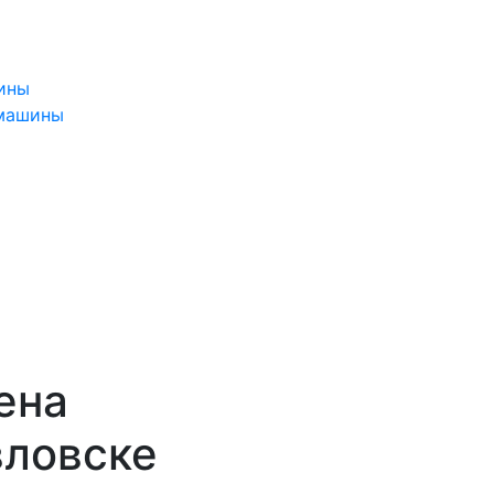
ины
 машины
ена
вловске