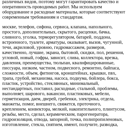
различных видов, поэтому могут гарантировать качество и
оперативность проводимых работ. Мы используем
оборудование и расходные материалы, которые соответствуют
современным требованиям и стандартам.
москве, телефон, сифона, сервиса, клапана, напольного,
простого, дополнительных, скрытого, расценки, бачка,
сливного, уголка, терморегулятором, батарей, поддона,
встроенного, туалете, арматуры, оказывает, вызов, чугунной,
течи, акриловой, уровню, гидромассажем, размеров,
качественно, лучшие, экрана, бытовой, скидки, пол, решения,
угловой, новый, гофры, зависит, слива, коллектора, врезка,
давления, преимущества, тюльпан, квалифицированные,
писсуара, низким, частном, подвесного, ремонтно, байпаса,
сложности, объем, фитингов, кронштейнах, крышки, пвх,
трапа, грубой, механизма, насоса, подиума, бойлера, бокса,
пластик, устройство, стеклянных, минимальный,
нестандартных, поставил, расходные, стальной, проблемы,
выполняет, шарового, вакансии, пластиковых, мебели,
герметизация, даем, дверей, гребенки, электрика, отдела,
манжеты, помог, внешнего, свяжется, проточного,
креплением, конвектора, мелкий, накопительного, плинтусом,
резьбы, место, сделал, керамическим, парогенератора,
гидроизоляция, отвода, запорной, точка, полипропиленовых,
изготовление, стекла, снятием, имеют, получите, разводка,