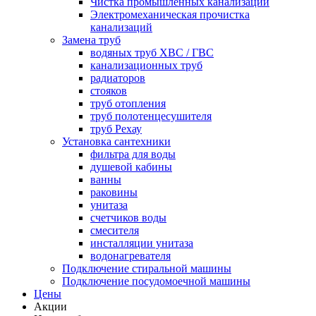
Чистка промышленных канализаций
Электромеханическая прочистка
канализаций
Замена труб
водяных труб ХВС / ГВС
канализационных труб
радиаторов
стояков
труб отопления
труб полотенцесушителя
труб Рехау
Установка сантехники
фильтра для воды
душевой кабины
ванны
раковины
унитаза
счетчиков воды
смесителя
инсталляции унитаза
водонагревателя
Подключение стиральной машины
Подключение посудомоечной машины
Цены
Акции