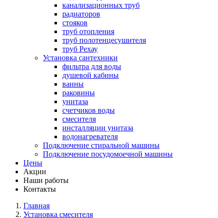
канализационных труб
радиаторов
стояков
труб отопления
труб полотенцесушителя
труб Рехау
Установка сантехники
фильтра для воды
душевой кабины
ванны
раковины
унитаза
счетчиков воды
смесителя
инсталляции унитаза
водонагревателя
Подключение стиральной машины
Подключение посудомоечной машины
Цены
Акции
Наши работы
Контакты
Главная
Установка смесителя