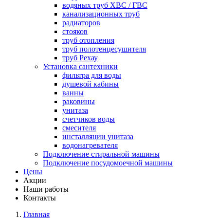
водяных труб ХВС / ГВС
канализационных труб
радиаторов
стояков
труб отопления
труб полотенцесушителя
труб Рехау
Установка сантехники
фильтра для воды
душевой кабины
ванны
раковины
унитаза
счетчиков воды
смесителя
инсталляции унитаза
водонагревателя
Подключение стиральной машины
Подключение посудомоечной машины
Цены
Акции
Наши работы
Контакты
Главная