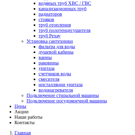
водяных труб ХВС / ГВС
канализационных труб
радиаторов
стояков
труб отопления
труб полотенцесушителя
труб Рехау
Установка сантехники
фильтра для воды
душевой кабины
ванны
раковины
унитаза
счетчиков воды
смесителя
инсталляции унитаза
водонагревателя
Подключение стиральной машины
Подключение посудомоечной машины
Цены
Акции
Наши работы
Контакты
Главная