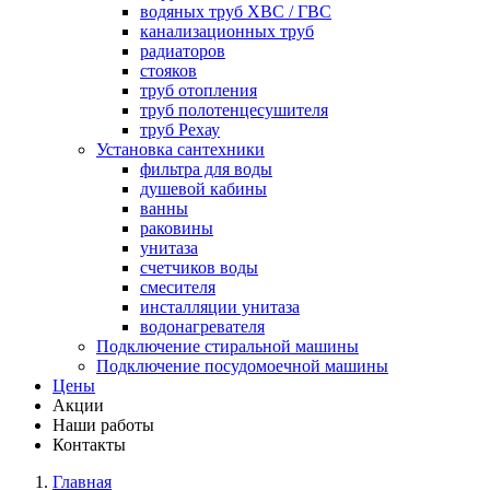
водяных труб ХВС / ГВС
канализационных труб
радиаторов
стояков
труб отопления
труб полотенцесушителя
труб Рехау
Установка сантехники
фильтра для воды
душевой кабины
ванны
раковины
унитаза
счетчиков воды
смесителя
инсталляции унитаза
водонагревателя
Подключение стиральной машины
Подключение посудомоечной машины
Цены
Акции
Наши работы
Контакты
Главная