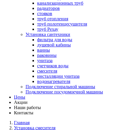
канализационных труб
радиаторов
стояков
труб отопления
труб полотенцесушителя
труб Рехау
Установка сантехники
фильтра для воды
душевой кабины
ванны
раковины
унитаза
счетчиков воды
смесителя
инсталляции унитаза
водонагревателя
Подключение стиральной машины
Подключение посудомоечной машины
Цены
Акции
Наши работы
Контакты
Главная
Установка смесителя