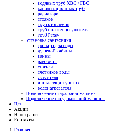
водяных труб ХВС / ГВС
канализационных труб
радиаторов
стояков
труб отопления
труб полотенцесушителя
труб Рехау
Установка сантехники
фильтра для воды
душевой кабины
ванны
раковины
унитаза
счетчиков воды
смесителя
инсталляции унитаза
водонагревателя
Подключение стиральной машины
Подключение посудомоечной машины
Цены
Акции
Наши работы
Контакты
Главная