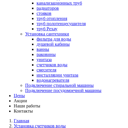
канализационных труб
радиаторов
стояков
труб отопления
труб полотенцесушителя
труб Рехау
Установка сантехники
фильтра для воды
душевой кабины
ванны
раковины
унитаза
счетчиков воды
смесителя
инсталляции унитаза
водонагревателя
Подключение стиральной машины
Подключение посудомоечной машины
Цены
Акции
Наши работы
Контакты
Главная
Установка счетчиков воды