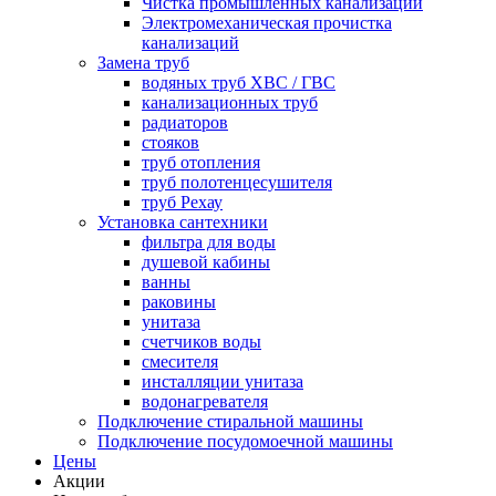
Чистка промышленных канализаций
Электромеханическая прочистка
канализаций
Замена труб
водяных труб ХВС / ГВС
канализационных труб
радиаторов
стояков
труб отопления
труб полотенцесушителя
труб Рехау
Установка сантехники
фильтра для воды
душевой кабины
ванны
раковины
унитаза
счетчиков воды
смесителя
инсталляции унитаза
водонагревателя
Подключение стиральной машины
Подключение посудомоечной машины
Цены
Акции