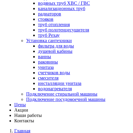
водяных труб ХВС / ГВС
канализационных труб
радиаторов
стояков
труб отопления
труб полотенцесушителя
труб Рехау
Установка сантехники
фильтра для воды
душевой кабины
ванны
раковины
унитаза
счетчиков воды
смесителя
инсталляции унитаза
водонагревателя
Подключение стиральной машины
Подключение посудомоечной машины
Цены
Акции
Наши работы
Контакты
Главная