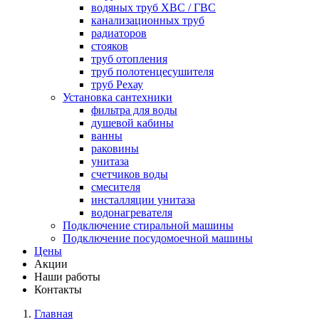
водяных труб ХВС / ГВС
канализационных труб
радиаторов
стояков
труб отопления
труб полотенцесушителя
труб Рехау
Установка сантехники
фильтра для воды
душевой кабины
ванны
раковины
унитаза
счетчиков воды
смесителя
инсталляции унитаза
водонагревателя
Подключение стиральной машины
Подключение посудомоечной машины
Цены
Акции
Наши работы
Контакты
Главная